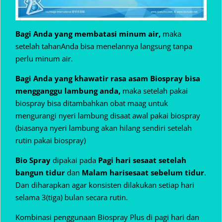
Bagi Anda yang membatasi minum air,
maka
setelah tahanAnda bisa menelannya langsung tanpa
perlu minum air.
Bagi Anda yang khawatir rasa asam Biospray bisa
mengganggu lambung anda,
maka setelah pakai
biospray bisa ditambahkan obat maag untuk
mengurangi nyeri lambung disaat awal pakai biospray
(biasanya nyeri lambung akan hilang sendiri setelah
rutin pakai biospray)
Bio Spray
dipakai pada
Pagi hari sesaat setelah
bangun tidur
dan
Malam hari
sesaat sebelum tidur
.
Dan diharapkan agar konsisten dilakukan setiap hari
selama 3(tiga) bulan secara rutin.
Kombinasi penggunaan Biospray Plus di pagi hari dan