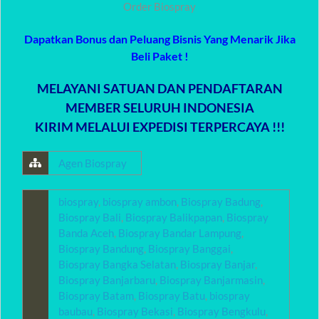
Order Biospray
Dapatkan Bonus dan Peluang Bisnis Yang Menarik Jika
Beli Paket !
MELAYANI SATUAN DAN PENDAFTARAN
MEMBER SELURUH INDONESIA
KIRIM MELALUI EXPEDISI TERPERCAYA !!!
Agen Biospray
biospray
,
biospray ambon
,
Biospray Badung
,
Biospray Bali
,
Biospray Balikpapan
,
Biospray
Banda Aceh
,
Biospray Bandar Lampung
,
Biospray Bandung
,
Biospray Banggai
,
Biospray Bangka Selatan
,
Biospray Banjar
,
Biospray Banjarbaru
,
Biospray Banjarmasin
,
Biospray Batam
,
Biospray Batu
,
biospray
baubau
,
Biospray Bekasi
,
Biospray Bengkulu
,