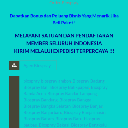
Order Biospray
Dapatkan Bonus dan Peluang Bisnis Yang Menarik Jika
Beli Paket !
MELAYANI SATUAN DAN PENDAFTARAN
MEMBER SELURUH INDONESIA
KIRIM MELALUI EXPEDISI TERPERCAYA !!!
Agen Biospray
biospray
,
biospray ambon
,
Biospray Badung
,
Biospray Bali
,
Biospray Balikpapan
,
Biospray
Banda Aceh
,
Biospray Bandar Lampung
,
Biospray Bandung
,
Biospray Banggai
,
Biospray Bangka Selatan
,
Biospray Banjar
,
Biospray Banjarbaru
,
Biospray Banjarmasin
,
Biospray Batam
,
Biospray Batu
,
biospray
baubau
,
Biospray Bekasi
,
Biospray Bengkulu
,