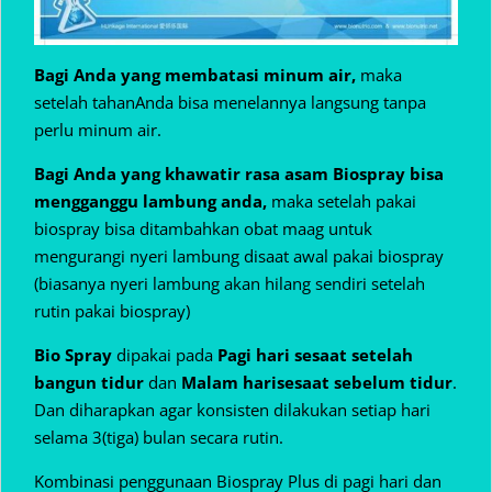
Bagi Anda yang membatasi minum air,
maka
setelah tahanAnda bisa menelannya langsung tanpa
perlu minum air.
Bagi Anda yang khawatir rasa asam Biospray bisa
mengganggu lambung anda,
maka setelah pakai
biospray bisa ditambahkan obat maag untuk
mengurangi nyeri lambung disaat awal pakai biospray
(biasanya nyeri lambung akan hilang sendiri setelah
rutin pakai biospray)
Bio Spray
dipakai pada
Pagi hari sesaat setelah
bangun tidur
dan
Malam hari
sesaat sebelum tidur
.
Dan diharapkan agar konsisten dilakukan setiap hari
selama 3(tiga) bulan secara rutin.
Kombinasi penggunaan Biospray Plus di pagi hari dan