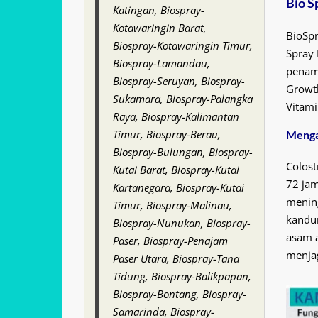
Bio S
Katingan, Biospray-
Kotawaringin Barat,
BioSpr
Biospray-Kotawaringin Timur,
Spray 
Biospray-Lamandau,
penam
Biospray-Seruyan, Biospray-
Growth
Sukamara, Biospray-Palangka
Vitami
Raya, Biospray-Kalimantan
Timur, Biospray-Berau,
Menga
Biospray-Bulungan, Biospray-
Colost
Kutai Barat, Biospray-Kutai
72 jam
Kartanegara, Biospray-Kutai
menin
Timur, Biospray-Malinau,
kandun
Biospray-Nunukan, Biospray-
asam a
Paser, Biospray-Penajam
menja
Paser Utara, Biospray-Tana
Tidung, Biospray-Balikpapan,
Biospray-Bontang, Biospray-
Samarinda, Biospray-