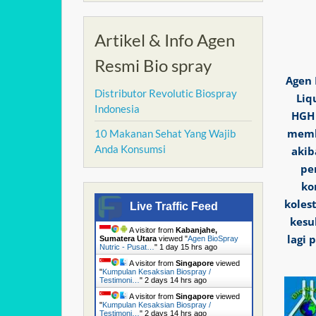
Artikel & Info Agen
Resmi Bio spray
Agen 
Distributor Revolutic Biospray
Liq
Indonesia
HGH 
memb
10 Makanan Sehat Yang Wajib
Anda Konsumsi
akib
pe
ko
koles
Live Traffic Feed
kesu
A visitor from
Kabanjahe,
lagi 
Sumatera Utara
viewed "
Agen BioSpray
Nutric - Pusat…
"
1 day 15 hrs ago
A visitor from
Singapore
viewed
"
Kumpulan Kesaksian Biospray /
Testimoni…
"
2 days 14 hrs ago
A visitor from
Singapore
viewed
"
Kumpulan Kesaksian Biospray /
Testimoni…
"
2 days 14 hrs ago