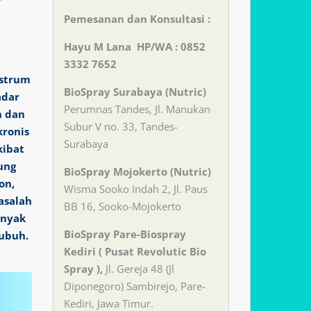
Pemesanan dan Konsultasi :
Hayu M Lana HP/WA : 0852
3332 7652
ostrum
BioSpray Surabaya (Nutric)
adar
Perumnas Tandes, Jl. Manukan
n dan
Subur V no. 33, Tandes-
ronis
Surabaya
kibat
ung
BioSpray Mojokerto (Nutric)
on,
Wisma Sooko Indah 2, Jl. Paus
asalah
BB 16, Sooko-Mojokerto
anyak
BioSpray Pare-Biospray
tubuh.
Kediri ( Pusat Revolutic Bio
Spray ),
Jl. Gereja 48 (Jl
Diponegoro) Sambirejo, Pare-
Kediri, Jawa Timur.