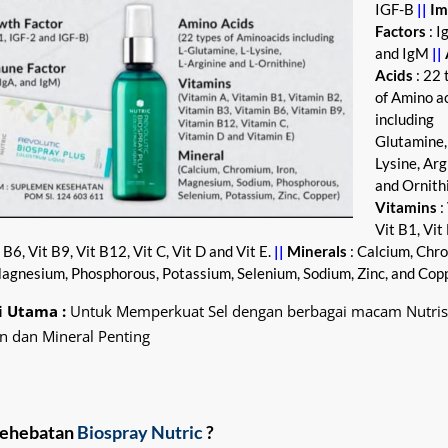
IGF-B
||
I
Factors
: I
and IgM
||
Acids
: 22 
of Amino a
including
Glutamine,
Lysine, Arg
and Ornith
Vitamins
:
Vit B1, Vit
 B6, Vit B9, Vit B12, Vit C, Vit D and Vit E.
||
Minerals
: Calcium, Chr
Magnesium, Phosphorous, Potassium, Selenium, Sodium, Zinc, and Copp
i Utama :
Untuk Memperkuat Sel dengan berbagai macam Nutrisi
n dan Mineral Penting
kehebatan
Biospray Nutric
?