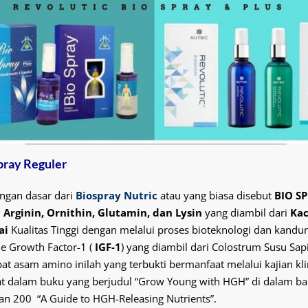
pray Reguler
ngan dasar dari
Biospray Nutric
atau yang biasa disebut
BIO S
h
Arginin, Ornithin, Glutamin, dan Lysin
yang diambil dari
Ka
ai
Kualitas Tinggi dengan melalui proses bioteknologi dan kandu
ne Growth Factor-1 (
IGF-1
) yang diambil dari Colostrum Susu Sapi
t asam amino inilah yang terbukti bermanfaat melalui kajian kli
at dalam buku yang berjudul “Grow Young with HGH” di dalam ba
n 200 “A Guide to HGH-Releasing Nutrients”.