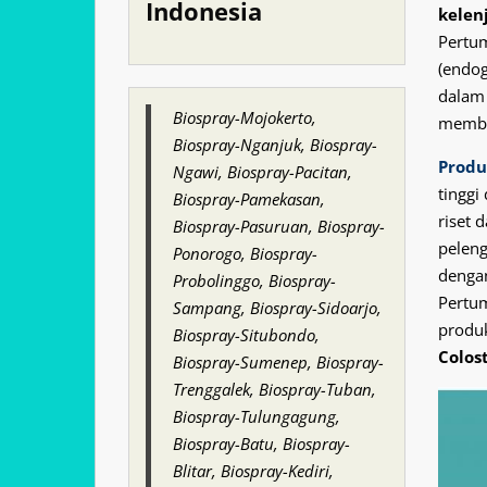
Indonesia
kelenj
Pertum
(endo
dalam
Biospray-Mojokerto,
memba
Biospray-Nganjuk, Biospray-
Produ
Ngawi, Biospray-Pacitan,
tinggi
Biospray-Pamekasan,
riset
Biospray-Pasuruan, Biospray-
peleng
Ponorogo, Biospray-
denga
Probolinggo, Biospray-
Pertum
Sampang, Biospray-Sidoarjo,
produk
Biospray-Situbondo,
Colos
Biospray-Sumenep, Biospray-
Trenggalek, Biospray-Tuban,
Biospray-Tulungagung,
Biospray-Batu, Biospray-
Blitar, Biospray-Kediri,