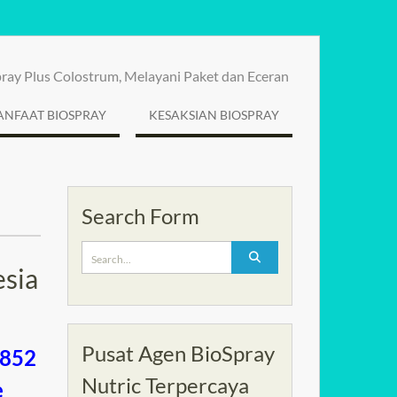
spray Plus Colostrum, Melayani Paket dan Eceran
NFAAT BIOSPRAY
KESAKSIAN BIOSPRAY
Search Form
Search
for:
esia
Pusat Agen BioSpray
0852
Nutric Terpercaya
e