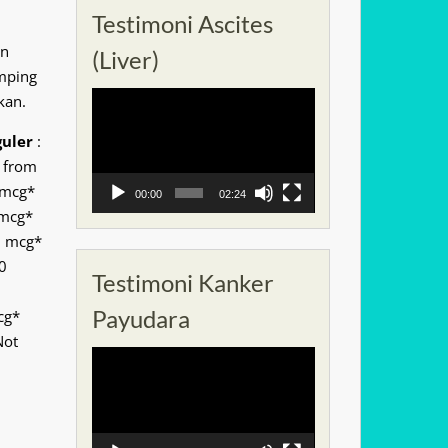
Testimoni Ascites
an
(Liver)
mping
Pemutar
kan.
Video
guler
:
d from
 mcg*
00:00
02:24
 mcg*
0 mcg*
0
Testimoni Kanker
Payudara
cg*
Not
Pemutar
Video