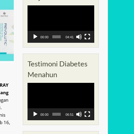
Pemutar
Video
00:00
04:41
Testimoni Diabetes
Menahun
PRAY
Pemutar
cang
Video
ngan
.
nis
00:00
06:51
b 16,