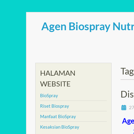
Skip
to
Agen Biospray Nutr
content
Tag
HALAMAN
WEBSITE
Dis
BioSpray
Riset Biospray
27
Manfaat BioSpray
Age
Kesaksian BioSpray