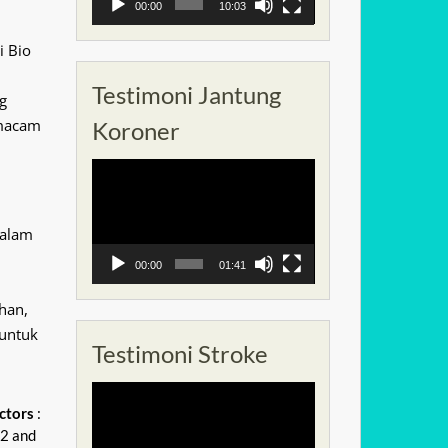
00:00
10:03
i Bio
Testimoni Jantung
g
 macam
Koroner
Pemutar
Video
dalam
00:00
01:41
han,
 untuk
Testimoni Stroke
Pemutar
ctors
:
Video
-2 and