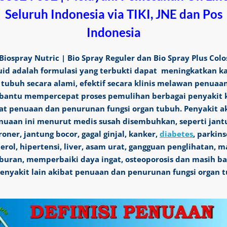
Seluruh Indonesia via TIKI, JNE dan Pos
Indonesia
Biospray Nutric | Bio Spray Reguler dan Bio Spray Plus Col
uid adalah formulasi yang terbukti dapat meningkatkan k
tubuh secara alami, efektif secara klinis melawan penuaa
antu mempercepat proses pemulihan berbagai penyakit k
at penuaan dan penurunan fungsi organ tubuh. Penyakit a
nuaan ini menurut medis susah disembuhkan, seperti jant
roner, jantung bocor, gagal ginjal, kanker,
diabetes
, parkins
terol, hipertensi, liver, asam urat, gangguan penglihatan, m
buran, memperbaiki daya ingat, osteoporosis dan masih b
penyakit lain akibat penuaan dan penurunan fungsi organ 