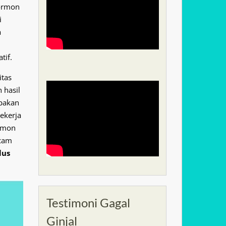
Hormon
i
a
tif.
itas
 hasil
pakan
ekerja
rmon
acam
lus
Testimoni Gagal
Ginjal