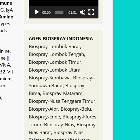
mmune
gG, IgA
00:00
01:01
Amino
types
cids
AGEN BIOSPRAY INDONESIA
Biospray-Lombok Barat,
inine,
Biospray-Lombok Tengah,
ine
||
Biospray-Lombok Timur,
 Vit A,
Biospray-Lombok Utara,
 B2, Vit
Biospray-Sumbawa, Biospray-
omium,
Sumbawa Barat, Biospray-
er.
Bima, Biospray-Mataram,
,
Biospray-Nusa Tenggara Timur,
Biospray-Alor, Biospray-Belu,
Biospray-Ende, Biospray-Flores
Timur, Biospray-Nias, Biospray-
Nias Barat, Biospray-Nias
Selatan, Biospray-Nias Utara,