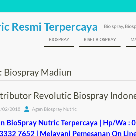
ic Resmi Terpercaya
Bio spray, Bio
BIOSPRAY
RISET BIOSPRAY
MA
:
Biospray Madiun
tributor Revolutic Biospray Indon
/02/2018
Agen Biospray Nutric
n BioSpray Nutric Terpercaya | Hp/Wa : 
3332 7652 | Melayani Pemesanan On Lin