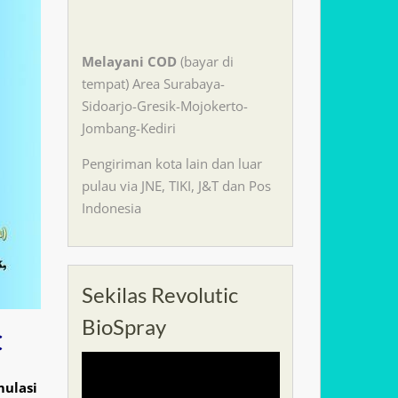
Melayani
COD
(bayar di
tempat) Area Surabaya-
Sidoarjo-Gresik-Mojokerto-
Jombang-Kediri
Pengiriman kota lain dan luar
pulau via JNE, TIKI, J&T dan Pos
Indonesia
Sekilas Revolutic
BioSpray
C
ulasi