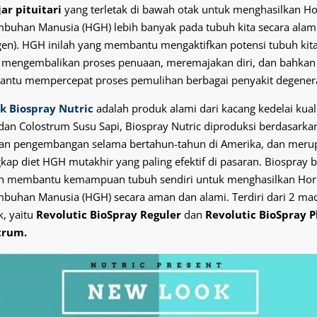
ar pituitari
yang terletak di bawah otak untuk menghasilkan 
buhan Manusia (HGH) lebih banyak pada tubuh kita secara alam
gen).
HGH inilah yang membantu mengaktifkan potensi tubuh kit
 mengembalikan proses penuaan, meremajakan diri, dan bahkan
ntu mempercepat proses pemulihan berbagai penyakit degenera
k Biospray Nutric
adalah produk alami dari kacang kedelai kual
 dan Colostrum Susu Sapi, Biospray Nutric diproduksi berdasarkan
 dan pengembangan selama bertahun-tahun di Amerika, dan meru
kap diet HGH mutakhir yang paling efektif di pasaran. Biospray b
n membantu kemampuan tubuh sendiri untuk menghasilkan Ho
buhan Manusia (HGH) secara aman dan alami. Terdiri dari 2 m
, yaitu
Revolutic BioSpray Reguler
dan
Revolutic BioSpray P
trum.