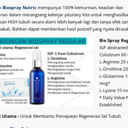
k
Biospray Nutric
mempunyai 100% kemurnian, keaslian dan
nan dalam
merangsang kelenjar pituitary kita untuk menghasilk
an HGH tubuh secara alami lebih banyak lagi dan tanpa efek sa
ekali. Bahkan dapat memberikan hasil posistif yang nyata dirasa
Bio Spray Re
IGF abstracte
Colostrum 60
L-Arginine 20
L-Ornithine 2
L-Glutamine 1
mcg*
L-Lysine 10 m
* Daily Value 
Established
i Utama :
Untuk Membantu Percepatan Regenerasi Sel Tubuh