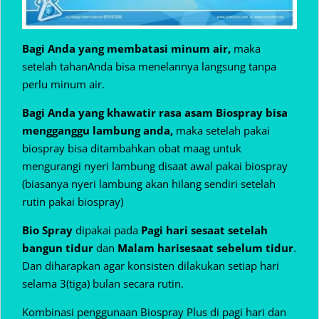
Bagi Anda yang membatasi minum air,
maka
setelah tahanAnda bisa menelannya langsung tanpa
perlu minum air.
Bagi Anda yang khawatir rasa asam Biospray bisa
mengganggu lambung anda,
maka setelah pakai
biospray bisa ditambahkan obat maag untuk
mengurangi nyeri lambung disaat awal pakai biospray
(biasanya nyeri lambung akan hilang sendiri setelah
rutin pakai biospray)
Bio Spray
dipakai pada
Pagi hari sesaat setelah
bangun tidur
dan
Malam hari
sesaat sebelum tidur
.
Dan diharapkan agar konsisten dilakukan setiap hari
selama 3(tiga) bulan secara rutin.
Kombinasi penggunaan Biospray Plus di pagi hari dan