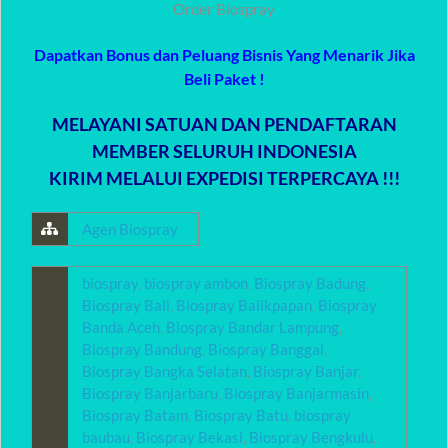
Order Biospray
Dapatkan Bonus dan Peluang Bisnis Yang Menarik Jika
Beli Paket !
MELAYANI SATUAN DAN PENDAFTARAN
MEMBER SELURUH INDONESIA
KIRIM MELALUI EXPEDISI TERPERCAYA !!!
Agen Biospray
biospray
,
biospray ambon
,
Biospray Badung
,
Biospray Bali
,
Biospray Balikpapan
,
Biospray
Banda Aceh
,
Biospray Bandar Lampung
,
Biospray Bandung
,
Biospray Banggai
,
Biospray Bangka Selatan
,
Biospray Banjar
,
Biospray Banjarbaru
,
Biospray Banjarmasin
,
Biospray Batam
,
Biospray Batu
,
biospray
baubau
,
Biospray Bekasi
,
Biospray Bengkulu
,