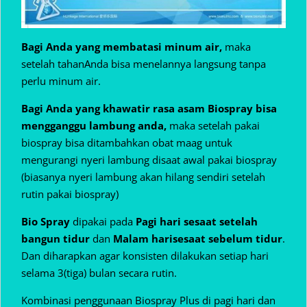
Bagi Anda yang membatasi minum air,
maka
setelah tahanAnda bisa menelannya langsung tanpa
perlu minum air.
Bagi Anda yang khawatir rasa asam Biospray bisa
mengganggu lambung anda,
maka setelah pakai
biospray bisa ditambahkan obat maag untuk
mengurangi nyeri lambung disaat awal pakai biospray
(biasanya nyeri lambung akan hilang sendiri setelah
rutin pakai biospray)
Bio Spray
dipakai pada
Pagi hari sesaat setelah
bangun tidur
dan
Malam hari
sesaat sebelum tidur
.
Dan diharapkan agar konsisten dilakukan setiap hari
selama 3(tiga) bulan secara rutin.
Kombinasi penggunaan Biospray Plus di pagi hari dan