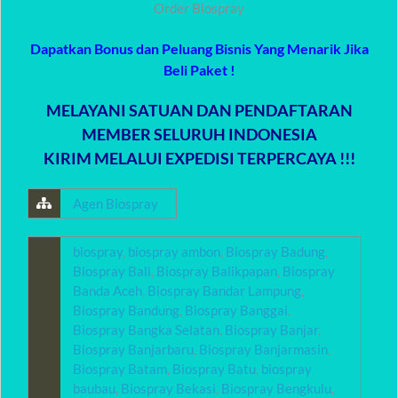
Order Biospray
Dapatkan Bonus dan Peluang Bisnis Yang Menarik Jika
Beli Paket !
MELAYANI SATUAN DAN PENDAFTARAN
MEMBER SELURUH INDONESIA
KIRIM MELALUI EXPEDISI TERPERCAYA !!!
Agen Biospray
biospray
,
biospray ambon
,
Biospray Badung
,
Biospray Bali
,
Biospray Balikpapan
,
Biospray
Banda Aceh
,
Biospray Bandar Lampung
,
Biospray Bandung
,
Biospray Banggai
,
Biospray Bangka Selatan
,
Biospray Banjar
,
Biospray Banjarbaru
,
Biospray Banjarmasin
,
Biospray Batam
,
Biospray Batu
,
biospray
baubau
,
Biospray Bekasi
,
Biospray Bengkulu
,