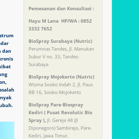
Pemesanan dan Konsultasi :
Hayu M Lana HP/WA : 0852
3332 7652
ostrum
BioSpray Surabaya (Nutric)
adar
Perumnas Tandes, Jl. Manukan
n dan
Subur V no. 33, Tandes-
ronis
Surabaya
kibat
ung
BioSpray Mojokerto (Nutric)
on,
Wisma Sooko Indah 2, Jl. Paus
asalah
BB 16, Sooko-Mojokerto
anyak
BioSpray Pare-Biospray
tubuh.
Kediri ( Pusat Revolutic Bio
Spray ),
Jl. Gereja 48 (Jl
Diponegoro) Sambirejo, Pare-
Kediri, Jawa Timur.