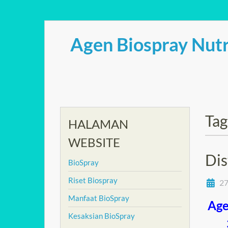
Skip
to
Agen Biospray Nutr
content
Tag
HALAMAN
WEBSITE
Dis
BioSpray
Riset Biospray
27
Manfaat BioSpray
Age
Kesaksian BioSpray