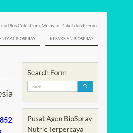
spray Plus Colostrum, Melayani Paket dan Eceran
NFAAT BIOSPRAY
KESAKSIAN BIOSPRAY
Search Form
Search
for:
esia
Pusat Agen BioSpray
0852
Nutric Terpercaya
e