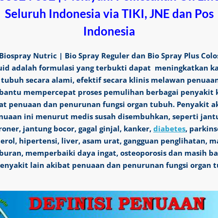
Seluruh Indonesia via TIKI, JNE dan Pos
Indonesia
Biospray Nutric | Bio Spray Reguler dan Bio Spray Plus Col
uid adalah formulasi yang terbukti dapat meningkatkan k
tubuh secara alami, efektif secara klinis melawan penuaa
antu mempercepat proses pemulihan berbagai penyakit k
at penuaan dan penurunan fungsi organ tubuh. Penyakit a
nuaan ini menurut medis susah disembuhkan, seperti jant
roner, jantung bocor, gagal ginjal, kanker,
diabetes
, parkins
terol, hipertensi, liver, asam urat, gangguan penglihatan, m
buran, memperbaiki daya ingat, osteoporosis dan masih b
penyakit lain akibat penuaan dan penurunan fungsi organ 