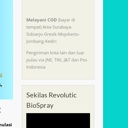
Melayani
COD
(bayar di
tempat) Area Surabaya-
Sidoarjo-Gresik-Mojokerto-
Jombang-Kediri
Pengiriman kota lain dan luar
pulau via JNE, TIKI, J&T dan Pos
Indonesia
Sekilas Revolutic
BioSpray
C
ulasi