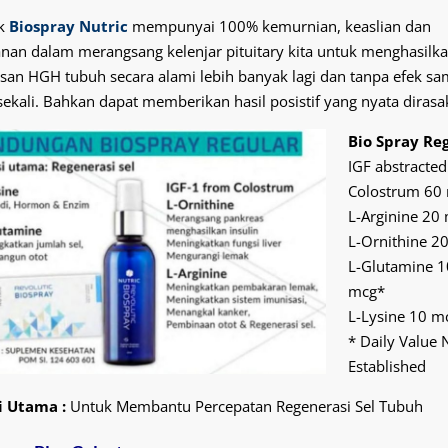
k
Biospray Nutric
mempunyai 100% kemurnian, keaslian dan
nan dalam
merangsang kelenjar pituitary kita untuk menghasilk
an HGH tubuh secara alami lebih banyak lagi dan tanpa efek sa
ekali. Bahkan dapat memberikan hasil posistif yang nyata dirasa
Bio Spray Re
IGF abstracte
Colostrum 60
L-Arginine 20
L-Ornithine 2
L-Glutamine 1
mcg*
L-Lysine 10 m
* Daily Value 
Established
i Utama :
Untuk Membantu Percepatan Regenerasi Sel Tubuh