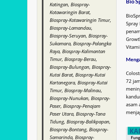
Bio S
Katingan, Biospray-
Kotawaringin Barat,
BioSpr
Biospray-Kotawaringin Timur,
Spray 
Biospray-Lamandau,
penam
Biospray-Seruyan, Biospray-
Growth
Sukamara, Biospray-Palangka
Vitami
Raya, Biospray-Kalimantan
Timur, Biospray-Berau,
Menga
Biospray-Bulungan, Biospray-
Colost
Kutai Barat, Biospray-Kutai
72 jam
Kartanegara, Biospray-Kutai
menin
Timur, Biospray-Malinau,
kandun
Biospray-Nunukan, Biospray-
asam a
Paser, Biospray-Penajam
menja
Paser Utara, Biospray-Tana
Tidung, Biospray-Balikpapan,
Biospray-Bontang, Biospray-
Samarinda, Biospray-