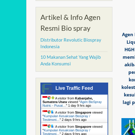
Artikel & Info Agen
Resmi Bio spray
Agen 
Distributor Revolutic Biospray
Liq
Indonesia
HGH 
memb
10 Makanan Sehat Yang Wajib
Anda Konsumsi
akib
pe
ko
koles
Live Traffic Feed
kesu
A visitor from
Kabanjahe,
lagi 
Sumatera Utara
viewed "
Agen BioSpray
Nutric - Pusat…
"
1 day 9 hrs ago
A visitor from
Singapore
viewed
"
Kumpulan Kesaksian Biospray /
Testimoni…
"
2 days 9 hrs ago
A visitor from
Singapore
viewed
"
Kumpulan Kesaksian Biospray /
Testimoni…
"
2 days 9 hrs ago