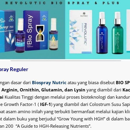
pray Reguler
ngan dasar dari
Biospray Nutric
atau yang biasa disebut
BIO S
h
Arginin, Ornithin, Glutamin, dan Lysin
yang diambil dari
Ka
ai
Kualitas Tinggi dengan melalui proses bioteknologi dan kandu
ne Growth Factor-1 (
IGF-1
) yang diambil dari Colostrum Susu Sapi
t asam amino inilah yang terbukti bermanfaat melalui kajian kli
at dalam buku yang berjudul “Grow Young with HGH” di dalam ba
n 200 “A Guide to HGH-Releasing Nutrients”.