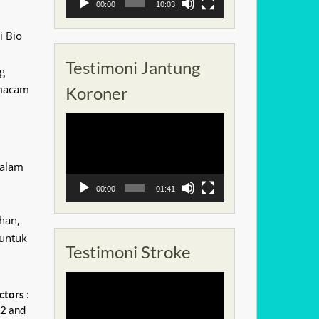
00:00
10:03
i Bio
Testimoni Jantung
g
 macam
Koroner
Pemutar
Video
dalam
00:00
01:41
han,
 untuk
Testimoni Stroke
Pemutar
ctors
:
Video
-2 and