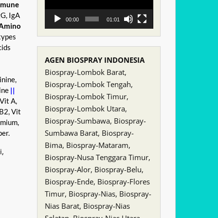
mmune
gG, IgA
00:00
01:01
Amino
types
cids
AGEN BIOSPRAY INDONESIA
Biospray-Lombok Barat,
inine,
Biospray-Lombok Tengah,
ine
||
Biospray-Lombok Timur,
 Vit A,
Biospray-Lombok Utara,
 B2, Vit
Biospray-Sumbawa, Biospray-
omium,
Sumbawa Barat, Biospray-
er.
Bima, Biospray-Mataram,
,
Biospray-Nusa Tenggara Timur,
Biospray-Alor, Biospray-Belu,
Biospray-Ende, Biospray-Flores
Timur, Biospray-Nias, Biospray-
Nias Barat, Biospray-Nias
Selatan, Biospray-Nias Utara,