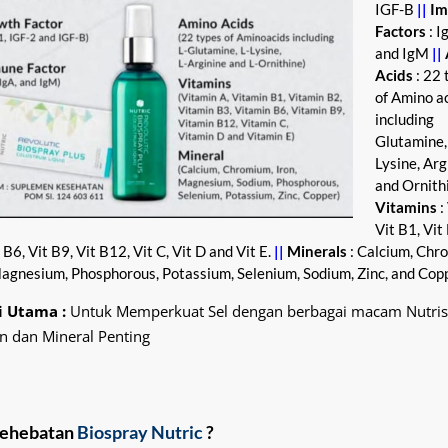
IGF-B
||
I
Factors
: I
and IgM
||
Acids
: 22 
of Amino a
including
Glutamine,
Lysine, Arg
and Ornith
Vitamins
:
Vit B1, Vit
 B6, Vit B9, Vit B12, Vit C, Vit D and Vit E.
||
Minerals
: Calcium, Chr
Magnesium, Phosphorous, Potassium, Selenium, Sodium, Zinc, and Copp
i Utama :
Untuk Memperkuat Sel dengan berbagai macam Nutrisi
n dan Mineral Penting
kehebatan
Biospray Nutric
?