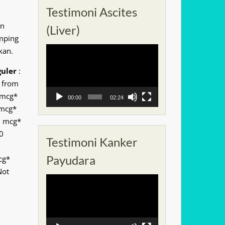
Testimoni Ascites
an
(Liver)
mping
Pemutar
kan.
Video
guler
:
d from
 mcg*
00:00
02:24
 mcg*
0 mcg*
0
Testimoni Kanker
Payudara
cg*
Not
Pemutar
Video