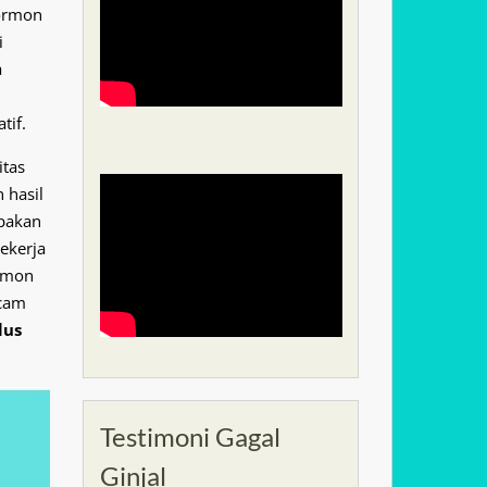
Hormon
i
a
tif.
itas
 hasil
pakan
ekerja
rmon
acam
lus
Testimoni Gagal
Ginjal