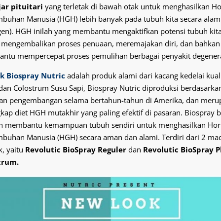
ar pituitari
yang terletak di bawah otak untuk menghasilkan 
buhan Manusia (HGH) lebih banyak pada tubuh kita secara alam
gen).
HGH inilah yang membantu mengaktifkan potensi tubuh kit
 mengembalikan proses penuaan, meremajakan diri, dan bahkan
ntu mempercepat proses pemulihan berbagai penyakit degenera
k Biospray Nutric
adalah produk alami dari kacang kedelai kual
 dan Colostrum Susu Sapi, Biospray Nutric diproduksi berdasarkan
 dan pengembangan selama bertahun-tahun di Amerika, dan meru
kap diet HGH mutakhir yang paling efektif di pasaran. Biospray b
n membantu kemampuan tubuh sendiri untuk menghasilkan Ho
buhan Manusia (HGH) secara aman dan alami. Terdiri dari 2 m
, yaitu
Revolutic BioSpray Reguler
dan
Revolutic BioSpray P
trum.