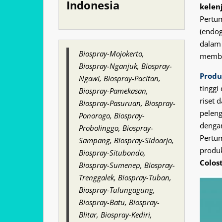
Indonesia
kelenj
Pertum
(endo
dalam
Biospray-Mojokerto,
memba
Biospray-Nganjuk, Biospray-
Produ
Ngawi, Biospray-Pacitan,
tinggi
Biospray-Pamekasan,
riset
Biospray-Pasuruan, Biospray-
peleng
Ponorogo, Biospray-
denga
Probolinggo, Biospray-
Pertum
Sampang, Biospray-Sidoarjo,
produk
Biospray-Situbondo,
Colos
Biospray-Sumenep, Biospray-
Trenggalek, Biospray-Tuban,
Biospray-Tulungagung,
Biospray-Batu, Biospray-
Blitar, Biospray-Kediri,