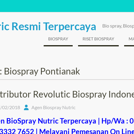
ic Resmi Terpercaya
Bio spray, Bio
BIOSPRAY
RISET BIOSPRAY
MA
:
Biospray Pontianak
tributor Revolutic Biospray Indon
/02/2018
Agen Biospray Nutric
n BioSpray Nutric Terpercaya | Hp/Wa : 
3332 7652 | Melayani Pemesanan On Lin