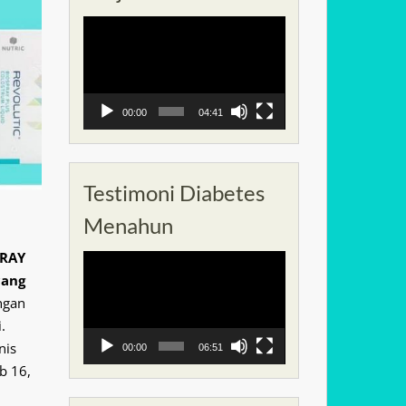
Pemutar
Video
00:00
04:41
Testimoni Diabetes
Menahun
PRAY
Pemutar
cang
Video
ngan
.
nis
00:00
06:51
b 16,