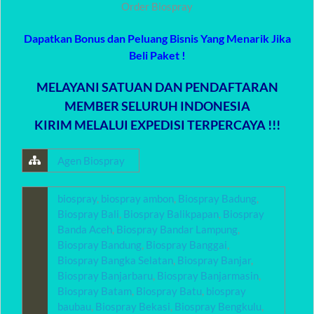
Order Biospray
Dapatkan Bonus dan Peluang Bisnis Yang Menarik Jika
Beli Paket !
MELAYANI SATUAN DAN PENDAFTARAN
MEMBER SELURUH INDONESIA
KIRIM MELALUI EXPEDISI TERPERCAYA !!!
Agen Biospray
biospray
,
biospray ambon
,
Biospray Badung
,
Biospray Bali
,
Biospray Balikpapan
,
Biospray
Banda Aceh
,
Biospray Bandar Lampung
,
Biospray Bandung
,
Biospray Banggai
,
Biospray Bangka Selatan
,
Biospray Banjar
,
Biospray Banjarbaru
,
Biospray Banjarmasin
,
Biospray Batam
,
Biospray Batu
,
biospray
baubau
,
Biospray Bekasi
,
Biospray Bengkulu
,