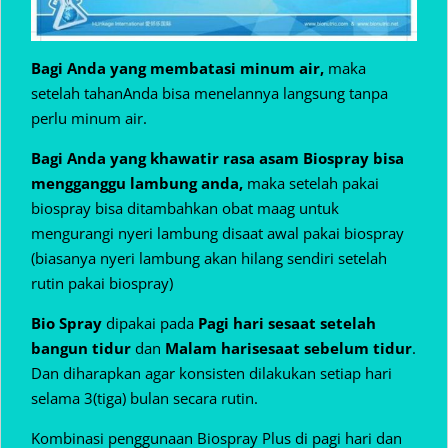
Bagi Anda yang membatasi minum air,
maka
setelah tahanAnda bisa menelannya langsung tanpa
perlu minum air.
Bagi Anda yang khawatir rasa asam Biospray bisa
mengganggu lambung anda,
maka setelah pakai
biospray bisa ditambahkan obat maag untuk
mengurangi nyeri lambung disaat awal pakai biospray
(biasanya nyeri lambung akan hilang sendiri setelah
rutin pakai biospray)
Bio Spray
dipakai pada
Pagi hari sesaat setelah
bangun tidur
dan
Malam hari
sesaat sebelum tidur
.
Dan diharapkan agar konsisten dilakukan setiap hari
selama 3(tiga) bulan secara rutin.
Kombinasi penggunaan Biospray Plus di pagi hari dan