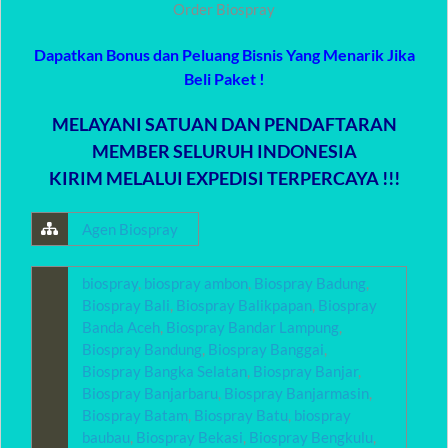
Order Biospray
Dapatkan Bonus dan Peluang Bisnis Yang Menarik Jika
Beli Paket !
MELAYANI SATUAN DAN PENDAFTARAN
MEMBER SELURUH INDONESIA
KIRIM MELALUI EXPEDISI TERPERCAYA !!!
Agen Biospray
biospray
,
biospray ambon
,
Biospray Badung
,
Biospray Bali
,
Biospray Balikpapan
,
Biospray
Banda Aceh
,
Biospray Bandar Lampung
,
Biospray Bandung
,
Biospray Banggai
,
Biospray Bangka Selatan
,
Biospray Banjar
,
Biospray Banjarbaru
,
Biospray Banjarmasin
,
Biospray Batam
,
Biospray Batu
,
biospray
baubau
,
Biospray Bekasi
,
Biospray Bengkulu
,