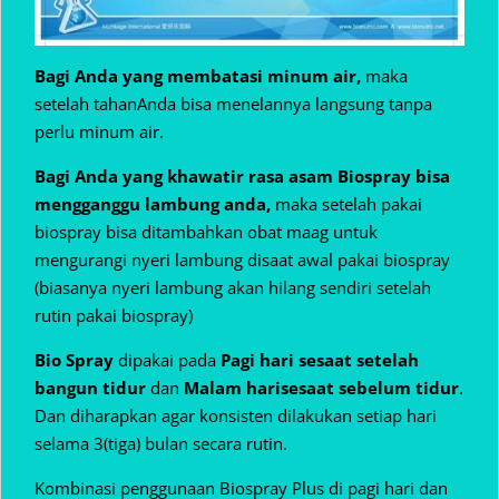
Bagi Anda yang membatasi minum air,
maka
setelah tahanAnda bisa menelannya langsung tanpa
perlu minum air.
Bagi Anda yang khawatir rasa asam Biospray bisa
mengganggu lambung anda,
maka setelah pakai
biospray bisa ditambahkan obat maag untuk
mengurangi nyeri lambung disaat awal pakai biospray
(biasanya nyeri lambung akan hilang sendiri setelah
rutin pakai biospray)
Bio Spray
dipakai pada
Pagi hari sesaat setelah
bangun tidur
dan
Malam hari
sesaat sebelum tidur
.
Dan diharapkan agar konsisten dilakukan setiap hari
selama 3(tiga) bulan secara rutin.
Kombinasi penggunaan Biospray Plus di pagi hari dan