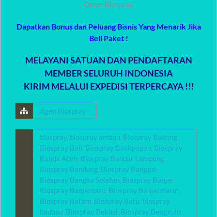
Order Biospray
Dapatkan Bonus dan Peluang Bisnis Yang Menarik Jika
Beli Paket !
MELAYANI SATUAN DAN PENDAFTARAN
MEMBER SELURUH INDONESIA
KIRIM MELALUI EXPEDISI TERPERCAYA !!!
Agen Biospray
biospray
,
biospray ambon
,
Biospray Badung
,
Biospray Bali
,
Biospray Balikpapan
,
Biospray
Banda Aceh
,
Biospray Bandar Lampung
,
Biospray Bandung
,
Biospray Banggai
,
Biospray Bangka Selatan
,
Biospray Banjar
,
Biospray Banjarbaru
,
Biospray Banjarmasin
,
Biospray Batam
,
Biospray Batu
,
biospray
baubau
,
Biospray Bekasi
,
Biospray Bengkulu
,