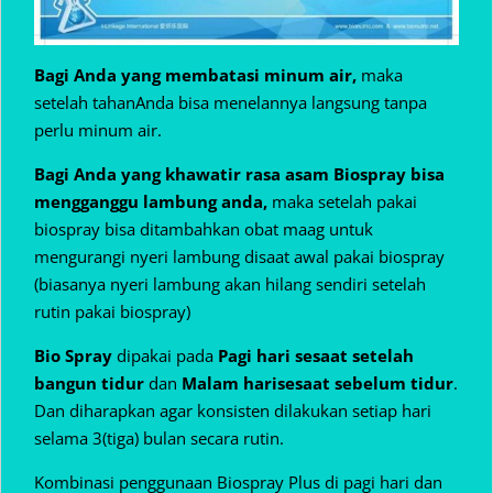
Bagi Anda yang membatasi minum air,
maka
setelah tahanAnda bisa menelannya langsung tanpa
perlu minum air.
Bagi Anda yang khawatir rasa asam Biospray bisa
mengganggu lambung anda,
maka setelah pakai
biospray bisa ditambahkan obat maag untuk
mengurangi nyeri lambung disaat awal pakai biospray
(biasanya nyeri lambung akan hilang sendiri setelah
rutin pakai biospray)
Bio Spray
dipakai pada
Pagi hari sesaat setelah
bangun tidur
dan
Malam hari
sesaat sebelum tidur
.
Dan diharapkan agar konsisten dilakukan setiap hari
selama 3(tiga) bulan secara rutin.
Kombinasi penggunaan Biospray Plus di pagi hari dan