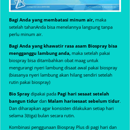
Bagi Anda yang membatasi minum air,
maka
setelah tahanAnda bisa menelannya langsung tanpa
perlu minum air.
Bagi Anda yang khawatir rasa asam Biospray bisa
mengganggu lambung anda,
maka setelah pakai
biospray bisa ditambahkan obat maag untuk
mengurangi nyeri lambung disaat awal pakai biospray
(biasanya nyeri lambung akan hilang sendiri setelah
rutin pakai biospray)
Bio Spray
dipakai pada
Pagi hari sesaat setelah
bangun tidur
dan
Malam hari
sesaat sebelum tidur
.
Dan diharapkan agar konsisten dilakukan setiap hari
selama 3(tiga) bulan secara rutin.
Kombinasi penggunaan Biospray Plus di pagi hari dan