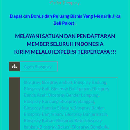
Order Biospray
Dapatkan Bonus dan Peluang Bisnis Yang Menarik Jika
Beli Paket !
MELAYANI SATUAN DAN PENDAFTARAN
MEMBER SELURUH INDONESIA
KIRIM MELALUI EXPEDISI TERPERCAYA !!!
Agen Biospray
biospray
,
biospray ambon
,
Biospray Badung
,
Biospray Bali
,
Biospray Balikpapan
,
Biospray
Banda Aceh
,
Biospray Bandar Lampung
,
Biospray Bandung
,
Biospray Banggai
,
Biospray Bangka Selatan
,
Biospray Banjar
,
Biospray Banjarbaru
,
Biospray Banjarmasin
,
Biospray Batam
,
Biospray Batu
,
biospray
baubau
,
Biospray Bekasi
,
Biospray Bengkulu
,