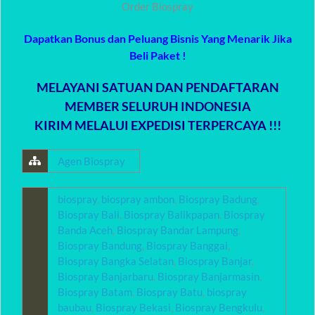
Order Biospray
Dapatkan Bonus dan Peluang Bisnis Yang Menarik Jika
Beli Paket !
MELAYANI SATUAN DAN PENDAFTARAN
MEMBER SELURUH INDONESIA
KIRIM MELALUI EXPEDISI TERPERCAYA !!!
Agen Biospray
biospray
,
biospray ambon
,
Biospray Badung
,
Biospray Bali
,
Biospray Balikpapan
,
Biospray
Banda Aceh
,
Biospray Bandar Lampung
,
Biospray Bandung
,
Biospray Banggai
,
Biospray Bangka Selatan
,
Biospray Banjar
,
Biospray Banjarbaru
,
Biospray Banjarmasin
,
Biospray Batam
,
Biospray Batu
,
biospray
baubau
,
Biospray Bekasi
,
Biospray Bengkulu
,