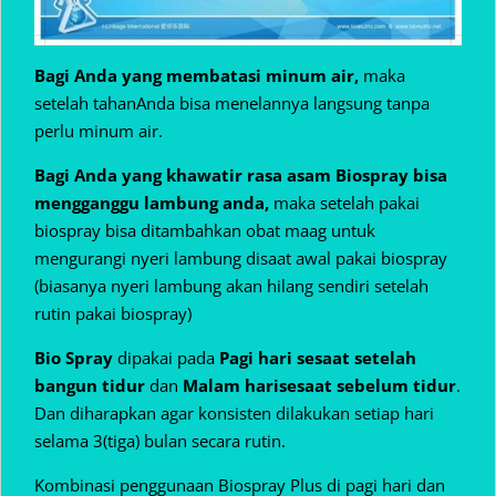
Bagi Anda yang membatasi minum air,
maka
setelah tahanAnda bisa menelannya langsung tanpa
perlu minum air.
Bagi Anda yang khawatir rasa asam Biospray bisa
mengganggu lambung anda,
maka setelah pakai
biospray bisa ditambahkan obat maag untuk
mengurangi nyeri lambung disaat awal pakai biospray
(biasanya nyeri lambung akan hilang sendiri setelah
rutin pakai biospray)
Bio Spray
dipakai pada
Pagi hari sesaat setelah
bangun tidur
dan
Malam hari
sesaat sebelum tidur
.
Dan diharapkan agar konsisten dilakukan setiap hari
selama 3(tiga) bulan secara rutin.
Kombinasi penggunaan Biospray Plus di pagi hari dan