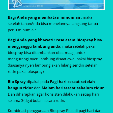
Bagi Anda yang membatasi minum air,
maka
setelah tahanAnda bisa menelannya langsung tanpa
perlu minum air.
Bagi Anda yang khawatir rasa asam Biospray bisa
mengganggu lambung anda,
maka setelah pakai
biospray bisa ditambahkan obat maag untuk
mengurangi nyeri lambung disaat awal pakai biospray
(biasanya nyeri lambung akan hilang sendiri setelah
rutin pakai biospray)
Bio Spray
dipakai pada
Pagi hari sesaat setelah
bangun tidur
dan
Malam hari
sesaat sebelum tidur
.
Dan diharapkan agar konsisten dilakukan setiap hari
selama 3(tiga) bulan secara rutin.
Kombinasi penggunaan Biospray Plus di pagi hari dan