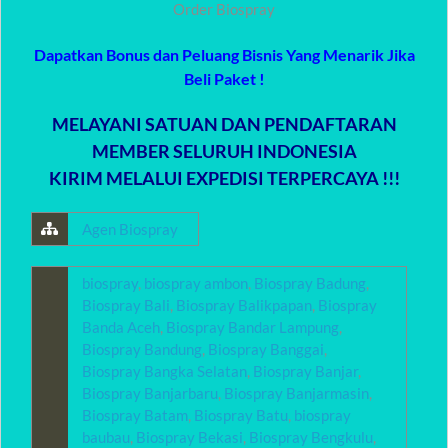
Order Biospray
Dapatkan Bonus dan Peluang Bisnis Yang Menarik Jika
Beli Paket !
MELAYANI SATUAN DAN PENDAFTARAN
MEMBER SELURUH INDONESIA
KIRIM MELALUI EXPEDISI TERPERCAYA !!!
Agen Biospray
biospray
,
biospray ambon
,
Biospray Badung
,
Biospray Bali
,
Biospray Balikpapan
,
Biospray
Banda Aceh
,
Biospray Bandar Lampung
,
Biospray Bandung
,
Biospray Banggai
,
Biospray Bangka Selatan
,
Biospray Banjar
,
Biospray Banjarbaru
,
Biospray Banjarmasin
,
Biospray Batam
,
Biospray Batu
,
biospray
baubau
,
Biospray Bekasi
,
Biospray Bengkulu
,