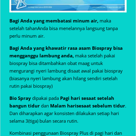
Bagi Anda yang membatasi minum air,
maka
setelah tahanAnda bisa menelannya langsung tanpa
perlu minum air.
Bagi Anda yang khawatir rasa asam Biospray bisa
mengganggu lambung anda,
maka setelah pakai
biospray bisa ditambahkan obat maag untuk
mengurangi nyeri lambung disaat awal pakai biospray
(biasanya nyeri lambung akan hilang sendiri setelah
rutin pakai biospray)
Bio Spray
dipakai pada
Pagi hari sesaat setelah
bangun tidur
dan
Malam hari
sesaat sebelum tidur
.
Dan diharapkan agar konsisten dilakukan setiap hari
selama 3(tiga) bulan secara rutin.
Kombinasi penggunaan Biospray Plus di pagi hari dan