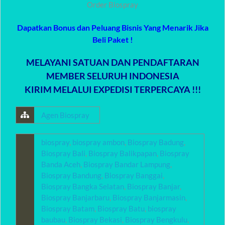
Order Biospray
Dapatkan Bonus dan Peluang Bisnis Yang Menarik Jika
Beli Paket !
MELAYANI SATUAN DAN PENDAFTARAN
MEMBER SELURUH INDONESIA
KIRIM MELALUI EXPEDISI TERPERCAYA !!!
Agen Biospray
biospray
,
biospray ambon
,
Biospray Badung
,
Biospray Bali
,
Biospray Balikpapan
,
Biospray
Banda Aceh
,
Biospray Bandar Lampung
,
Biospray Bandung
,
Biospray Banggai
,
Biospray Bangka Selatan
,
Biospray Banjar
,
Biospray Banjarbaru
,
Biospray Banjarmasin
,
Biospray Batam
,
Biospray Batu
,
biospray
baubau
,
Biospray Bekasi
,
Biospray Bengkulu
,