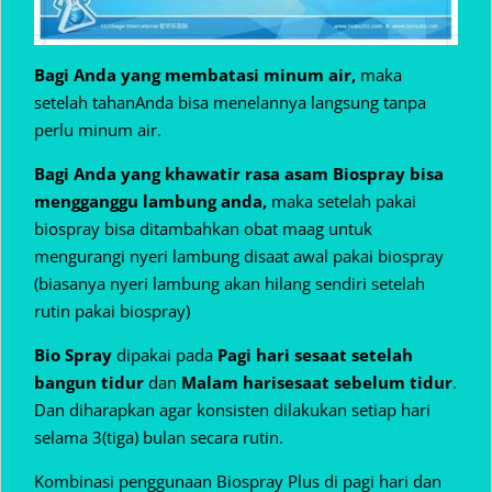
Bagi Anda yang membatasi minum air,
maka
setelah tahanAnda bisa menelannya langsung tanpa
perlu minum air.
Bagi Anda yang khawatir rasa asam Biospray bisa
mengganggu lambung anda,
maka setelah pakai
biospray bisa ditambahkan obat maag untuk
mengurangi nyeri lambung disaat awal pakai biospray
(biasanya nyeri lambung akan hilang sendiri setelah
rutin pakai biospray)
Bio Spray
dipakai pada
Pagi hari sesaat setelah
bangun tidur
dan
Malam hari
sesaat sebelum tidur
.
Dan diharapkan agar konsisten dilakukan setiap hari
selama 3(tiga) bulan secara rutin.
Kombinasi penggunaan Biospray Plus di pagi hari dan