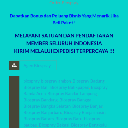
Order Biospray
Dapatkan Bonus dan Peluang Bisnis Yang Menarik Jika
Beli Paket !
MELAYANI SATUAN DAN PENDAFTARAN
MEMBER SELURUH INDONESIA
KIRIM MELALUI EXPEDISI TERPERCAYA !!!
Agen Biospray
biospray
,
biospray ambon
,
Biospray Badung
,
Biospray Bali
,
Biospray Balikpapan
,
Biospray
Banda Aceh
,
Biospray Bandar Lampung
,
Biospray Bandung
,
Biospray Banggai
,
Biospray Bangka Selatan
,
Biospray Banjar
,
Biospray Banjarbaru
,
Biospray Banjarmasin
,
Biospray Batam
,
Biospray Batu
,
biospray
baubau
,
Biospray Bekasi
,
Biospray Bengkulu
,